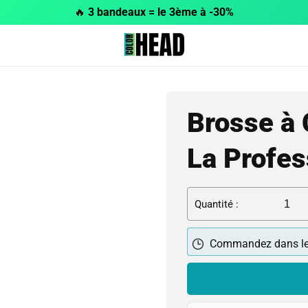
🔥
3 bandeaux = le 3ème à -30%
Brosse à
La Profes
Quantité :
Commandez dans l