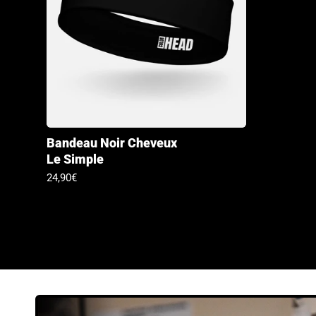
Bandeau Noir Cheveux
Le Simple
Prix
24,90€
habituel