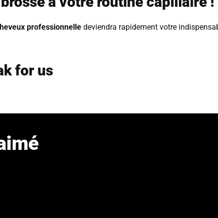
rosse à votre routine capillaire !
cheveux professionnelle
deviendra rapidement votre indispensab
k for us
 aimé