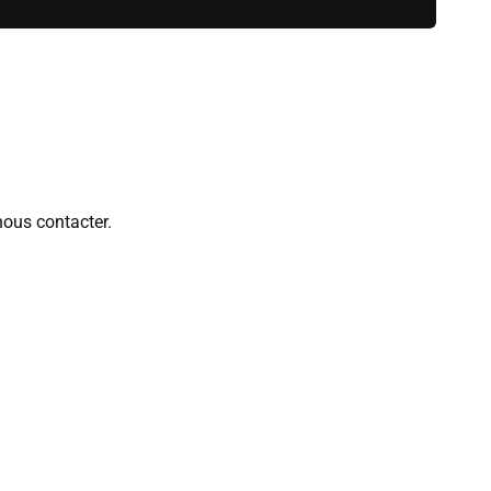
nous contacter.
 Il se peut qu'ils varient en fonction des articles ou pour
eu de stockage, afin d'optimiser l'envoi.
 ne pourrons malheureusement pas accepter de retour ou