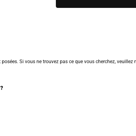
posées. Si vous ne trouvez pas ce que vous cherchez, veuillez 
outique :
 ?
ous
2 jours ouvrés.
te aux lettres.
ostaux et calculés en jours ouvrables (hors weekend et jour férié).
ls pourraient être expédiés séparément selon leur type et leur li
votre colis
pour nous retourner un article. Passé ce délai, nous