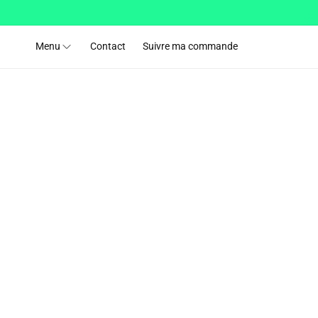
et passer
au
contenu
Menu
Contact
Suivre ma commande