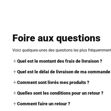
Foire aux questions
Voici quelques-unes des questions les plus fréquemment 
Quel est le montant des frais de livraison ?
Nous proposons le mode de livraison suivant sur notre b
Quel est le délai de livraison de ma commande
Livraison Standard Gratuite
Dès lors que le produit est commandé, il sera expédié s
Comment sont livrés mes produits ?
Livraison VIP avec Assurance perte/vol à 2,90 €
Le délai de livraison est de
8 à 12 jours ouvrés.
Les produits étant de faible volume, ils sont
livrés en boi
Quelles sont les conditions pour un retour ?
Ces délais sont donnés à titre indicatif par les services p
Veuillez noter que si vous commandez plusieurs produits, i
Vous avez
14 jours à compter de la date de réception de 
Comment faire un retour ?
des raisons indépendantes de notre volonté.
proposer un remboursement.