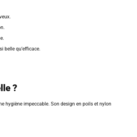
veux.
on.
e.
i belle qu’efficace.
le ?
 une hygiène impeccable. Son design en poils et nylon