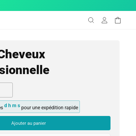
Connexion
Panier
 Cheveux
sionnelle
d
h
m
s
es
pour une expédition rapide
Ajouter au panier