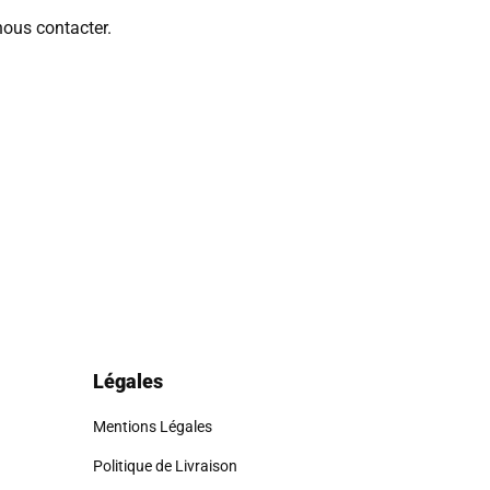
nous contacter.
 Il se peut qu'ils varient en fonction des articles ou pour
eu de stockage, afin d'optimiser l'envoi.
 ne pourrons malheureusement pas accepter de retour ou
l'adresse de retour appropriée.
ussi être
dans son emballage d'origine
.
Légales
Mentions Légales
Politique de Livraison