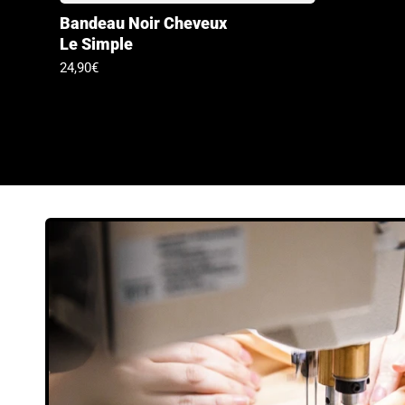
Bandeau Noir Cheveux
Le Simple
Prix
24,90€
habituel