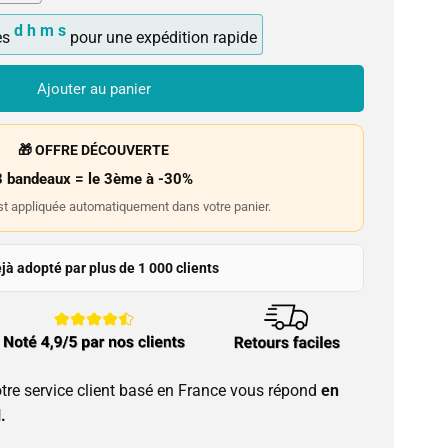
d
h
m
s
es
pour une expédition rapide
Ajouter au panier
🎁 OFFRE DÉCOUVERTE
3 bandeaux = le 3ème à -30%
st appliquée automatiquement dans votre panier.
jà adopté par plus de 1 000 clients
tre service client basé en France vous répond
en
.