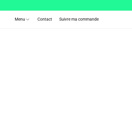
et passer
au
contenu
Menu
Contact
Suivre ma commande