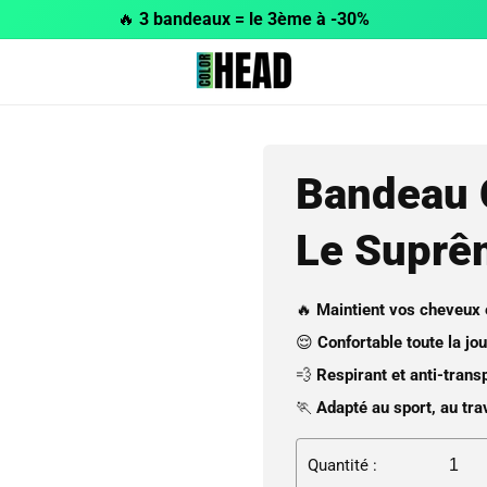
🔥
3 bandeaux = le 3ème à -30%
Bandeau
Le Suprê
🔥
Maintient vos cheveux 
😌
Confortable toute la jo
💨
Respirant et anti-transp
🏃
Adapté au sport, au trav
Quantité :