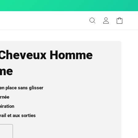
Connexion
Panier
 Cheveux Homme
me
en place sans glisser
urnée
iration
ail et aux sorties