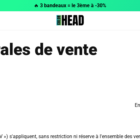
🔥
3 bandeaux = le 3ème à -30%
ales de vente
En
 ») s'appliquent, sans restriction ni réserve à l'ensemble des v