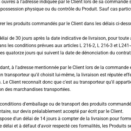
 ouvrés à l'adresse indiquée par le Client lors de sa commande su
la possession physique ou du contrôle du Produit. Sauf cas particu
vrer les produits commandés par le Client dans les délais ci-dess
ai de 30 jours après la date indicative de livraison, pour toute a
 dans les conditions prévues aux articles L 216-2, L 216-3 et 
s les quatorze jours qui suivent la date de dénonciation du contra
dant, à l'adresse mentionnée par le Client lors de la commande e
un transporteur qu'il choisit lui-même, la livraison est réputée 
 Le Client reconnaît donc que c'est au transporteur qu'il appartie
ison des marchandises transportées.
 conditions d'emballage ou de transport des produits commandés,
taire, sur devis préalablement accepté par écrit par le Client.
 Il dispose d'un délai de 14 jours à compter de la livraison pour 
e délai et à défaut d'avoir respecté ces formalités, les Produits