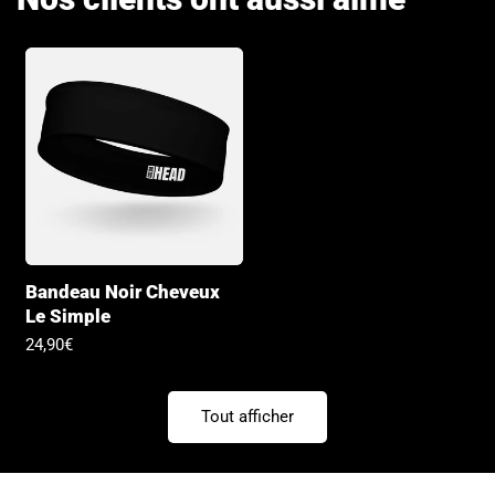
Bandeau Noir Cheveux
Le Simple
Prix
24,90€
habituel
Tout afficher