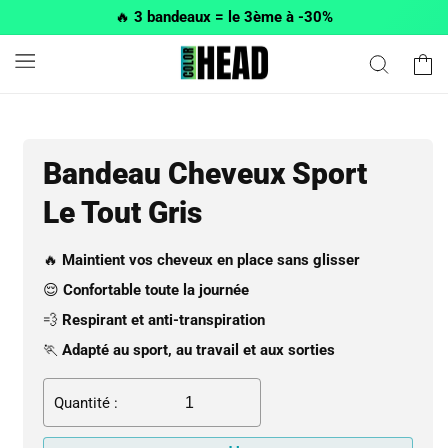
et passer
🔥
3 bandeaux = le 3ème à -30%
au
contenu
Panier
Bandeau Cheveux Sport
Le Tout Gris
🔥
Maintient vos cheveux en place sans glisser
😌
Confortable toute la journée
💨
Respirant et anti-transpiration
🏃
Adapté au sport, au travail et aux sorties
Quantité :