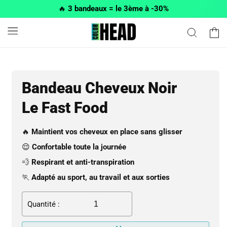
et passer
🔥
3 bandeaux = le 3ème à -30%
au
contenu
Panier
Bandeau Cheveux Noir
Le Fast Food
🔥
Maintient vos cheveux en place sans glisser
😌
Confortable toute la journée
💨
Respirant et anti-transpiration
🏃
Adapté au sport, au travail et aux sorties
Quantité :