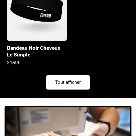
Bandeau Noir Cheveux
Le Simple
Prix
24,90€
habituel
Tout afficher