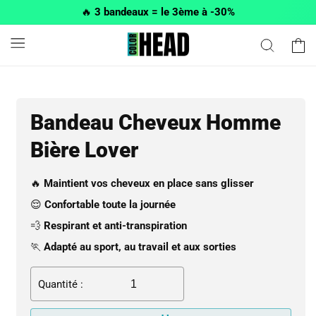
et passer
🔥
3 bandeaux = le 3ème à -30%
au
contenu
Panier
Bandeau Cheveux Homme
Bière Lover
🔥
Maintient vos cheveux en place sans glisser
😌
Confortable toute la journée
💨
Respirant et anti-transpiration
🏃
Adapté au sport, au travail et aux sorties
Quantité :