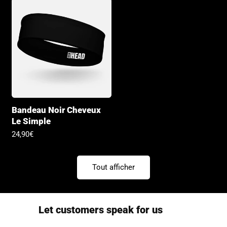
Bandeau Noir Cheveux
Le Simple
Prix
24,90€
habituel
Tout afficher
Let customers speak for us