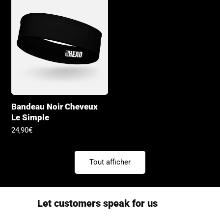
Bandeau Noir Cheveux
Le Simple
Prix
24,90€
habituel
Tout afficher
Let customers speak for us