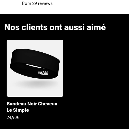
from 29 reviews
Nos clients ont aussi aimé
Bandeau Noir Cheveux
Le Simple
Prix
24,90€
habituel