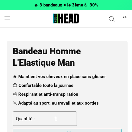
et passer
🔥
3 bandeaux = le 3ème à -30%
au
contenu
Panier
Bandeau Homme
L'Elastique Man
🔥
Maintient vos cheveux en place sans glisser
😌
Confortable toute la journée
💨
Respirant et anti-transpiration
🏃
Adapté au sport, au travail et aux sorties
Quantité :