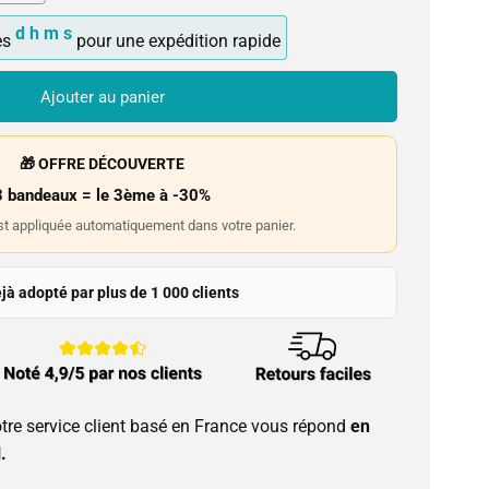
d
h
m
s
es
pour une expédition rapide
Ajouter au panier
🎁 OFFRE DÉCOUVERTE
3 bandeaux = le 3ème à -30%
st appliquée automatiquement dans votre panier.
jà adopté par plus de 1 000 clients
tre service client basé en France vous répond
en
.