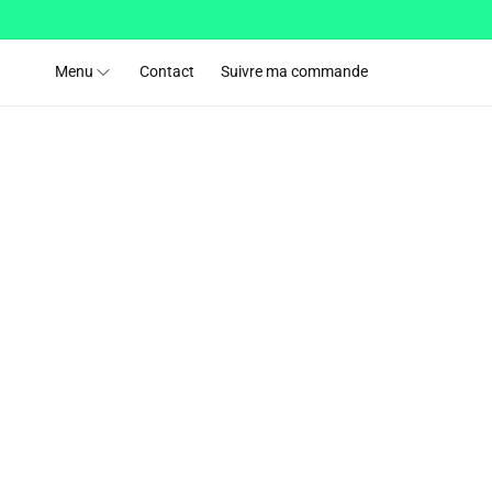
et passer
au
contenu
Menu
Contact
Suivre ma commande