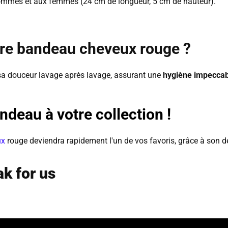
mmes et aux femmes (24 cm de longueur, 5 cm de hauteur).
re bandeau cheveux rouge ?
sa douceur lavage après lavage, assurant une
hygiène impeccab
deau à votre collection !
ux
rouge deviendra rapidement l'un de vos favoris, grâce à son d
k for us