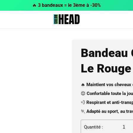
🔥
3 bandeaux = le 3ème à -30%
Bandeau 
Le Rouge
🔥
Maintient vos cheveux 
😌
Confortable toute la jo
💨
Respirant et anti-transp
🏃
Adapté au sport, au trav
Quantité :