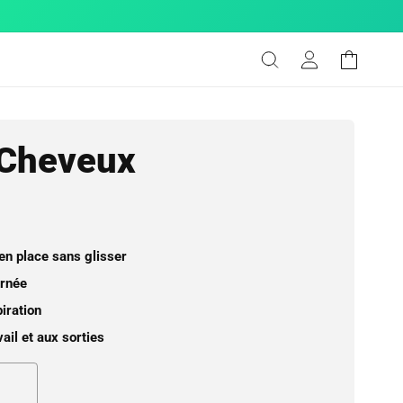
Connexion
Panier
Cheveux
en place sans glisser
urnée
iration
ail et aux sorties