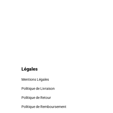
 Il se peut qu'ils varient en fonction des articles ou pour
eu de stockage, afin d'optimiser l'envoi.
 ne pourrons malheureusement pas accepter de retour ou
l'adresse de retour appropriée.
ussi être
dans son emballage d'origine
.
Légales
Mentions Légales
Politique de Livraison
Politique de Retour
Politique de Remboursement