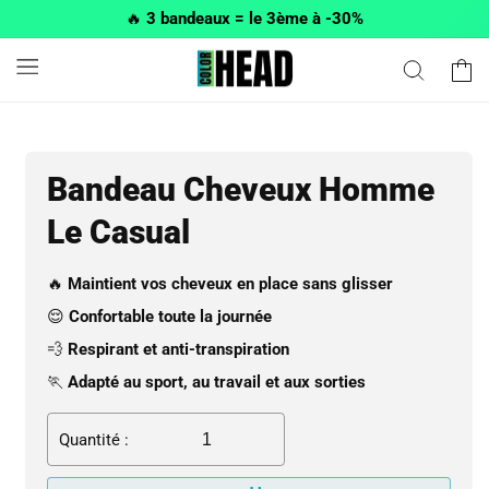
et passer
🔥
3 bandeaux = le 3ème à -30%
au
contenu
Panier
Bandeau Cheveux Homme
Le Casual
🔥
Maintient vos cheveux en place sans glisser
😌
Confortable toute la journée
💨
Respirant et anti-transpiration
🏃
Adapté au sport, au travail et aux sorties
Quantité :