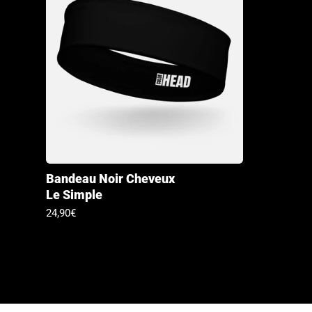
Bandeau Noir Cheveux
Le Simple
Prix
24,90€
habituel