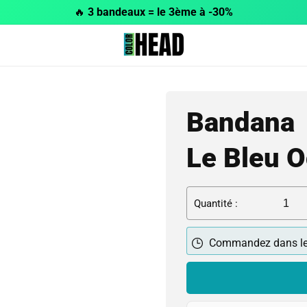
🔥
3 bandeaux = le 3ème à -30%
Bandana
Le Bleu 
Quantité :
Commandez dans l