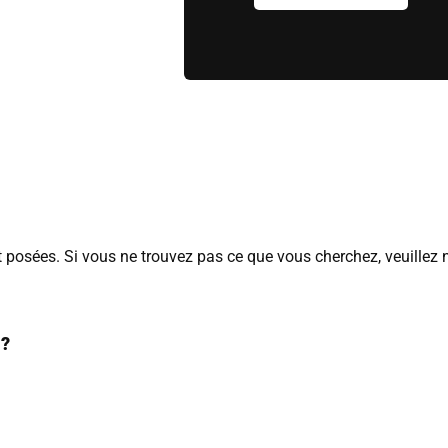
posées. Si vous ne trouvez pas ce que vous cherchez, veuillez 
outique :
 ?
ous
2 jours ouvrés.
te aux lettres.
ostaux et calculés en jours ouvrables (hors weekend et jour férié).