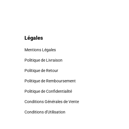
eu de stockage, afin d'optimiser l'envoi.
 ne pourrons malheureusement pas accepter de retour ou
l'adresse de retour appropriée.
ussi être
dans son emballage d'origine
.
Légales
Mentions Légales
Politique de Livraison
Politique de Retour
Politique de Remboursement
Politique de Confidentialité
Conditions Générales de Vente
Conditions d'Utilisation