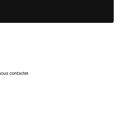
nous contacter.
 Il se peut qu'ils varient en fonction des articles ou pour