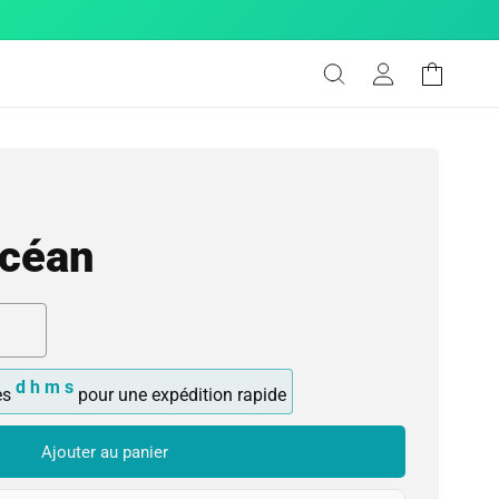
Connexion
Panier
Océan
d
h
m
s
es
pour une expédition rapide
Ajouter au panier