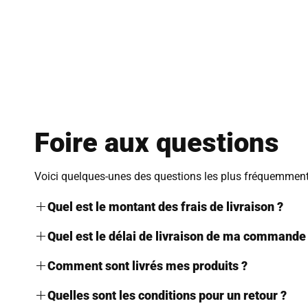
Foire aux questions
Voici quelques-unes des questions les plus fréquemment 
Quel est le montant des frais de livraison ?
Nous proposons le mode de livraison suivant sur notre b
Quel est le délai de livraison de ma commande
Livraison Standard Gratuite
Dès lors que le produit est commandé, il sera expédié s
Comment sont livrés mes produits ?
Livraison VIP avec Assurance perte/vol à 2,90 €
Le délai de livraison est de
8 à 12 jours ouvrés.
Les produits étant de faible volume, ils sont
livrés en boi
Quelles sont les conditions pour un retour ?
Ces délais sont donnés à titre indicatif par les services p