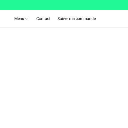
et passer
au
contenu
Menu
Contact
Suivre ma commande