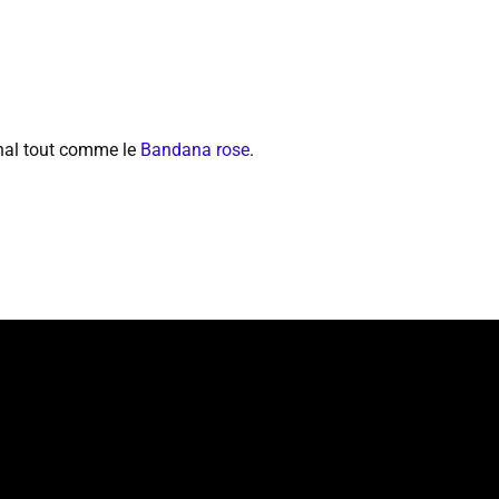
inal tout comme le
Bandana rose
.