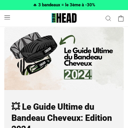
et passer
🔥
3 bandeaux = le 3ème à -30%
au
contenu
Panier
💥 Le Guide Ultime du
Bandeau Cheveux: Edition